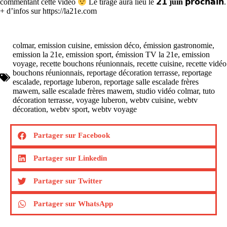
commentant cette vidéo
Le tirage aura lieu le 𝟮𝟭
juin
𝗽𝗿𝗼𝗰𝗵𝗮𝗶𝗻.
+ d’infos sur https://la21e.com
colmar
,
emission cuisine
,
emission déco
,
émission gastronomie
,
emission la 21e
,
emission sport
,
émission TV la 21e
,
emission
voyage
,
recette bouchons réunionnais
,
recette cuisine
,
recette vidéo
bouchons réunionnais
,
reportage décoration terrasse
,
reportage
escalade
,
reportage luberon
,
reportage salle escalade frères
mawem
,
salle escalade frères mawem
,
studio vidéo colmar
,
tuto
décoration terrasse
,
voyage luberon
,
webtv cuisine
,
webtv
décoration
,
webtv sport
,
webtv voyage
Partager sur Facebook
Partager sur Linkedin
Partager sur Twitter
Partager sur WhatsApp