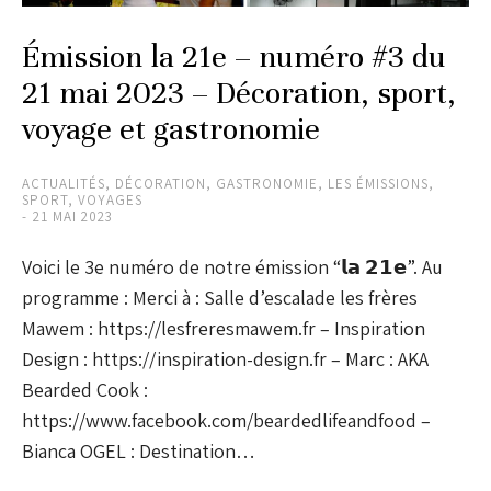
Émission la 21e – numéro #3 du
21 mai 2023 – Décoration, sport,
voyage et gastronomie
ACTUALITÉS
,
DÉCORATION
,
GASTRONOMIE
,
LES ÉMISSIONS
,
SPORT
,
VOYAGES
21 MAI 2023
Voici le 3e numéro de notre émission “𝗹𝗮 𝟮𝟭𝗲”. Au
programme : Merci à : Salle d’escalade les frères
Mawem : https://lesfreresmawem.fr – Inspiration
Design : https://inspiration-design.fr – Marc : AKA
Bearded Cook :
https://www.facebook.com/beardedlifeandfood –
Bianca OGEL : Destination…