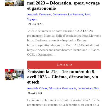
mai 2023 – Décoration, sport, voyage
et gastronomie
Actualités
,
Décoration
,
Gastronomie
,
Les émissions
,
Sport
,
Voyages
21 mai 2023
Voici le 3e numéro de notre émission “𝗹𝗮 𝟮𝟭𝗲”. Au
programme : Merci à : Salle d’escalade les frères Mawem :
https://lesfreresmawem.fr – Inspiration Design :
https://inspiration-design.fr – Marc : AKA Bearded Cook :
https://www.facebook.com/beardedlifeandfood – Bianca
OGEL : Destination…
Lire la suite
Émission la 21e – 1er numéro du 9
avril 2023 – Cinéma, décoration, vin
et tech
Actualités
,
Culture
,
Décoration
,
Gastronomie
,
Les émissions
,
Tech
9 avril 2023
Découvrez le 1er numéro de notre émission « la 21e ». Au
programme : du cinéma, de la décoration, du vin et de la