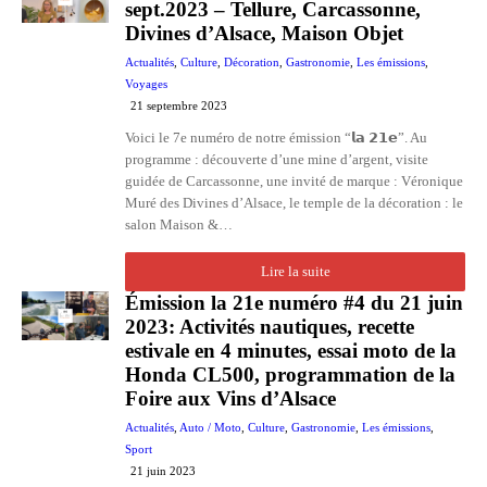
sept.2023 – Tellure, Carcassonne,
Divines d’Alsace, Maison Objet
Actualités
,
Culture
,
Décoration
,
Gastronomie
,
Les émissions
,
Voyages
21 septembre 2023
Voici le 7e numéro de notre émission “𝗹𝗮 𝟮𝟭𝗲”. Au
programme : découverte d’une mine d’argent, visite
guidée de Carcassonne, une invité de marque : Véronique
Muré des Divines d’Alsace, le temple de la décoration : le
salon Maison &…
Lire la suite
Émission la 21e numéro #4 du 21 juin
2023: Activités nautiques, recette
estivale en 4 minutes, essai moto de la
Honda CL500, programmation de la
Foire aux Vins d’Alsace
Actualités
,
Auto / Moto
,
Culture
,
Gastronomie
,
Les émissions
,
Sport
21 juin 2023