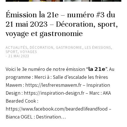
Émission la 21e – numéro #3 du
21 mai 2023 – Décoration, sport,
voyage et gastronomie
ACTUALITÉS
,
DÉCORATION
,
GASTRONOMIE
,
LES ÉMISSIONS
,
SPORT
,
VOYAGES
21 MAI 2023
Voici le 3e numéro de notre émission “𝗹𝗮 𝟮𝟭𝗲”. Au
programme : Merci à : Salle d’escalade les frères
Mawem : https://lesfreresmawem.fr – Inspiration
Design : https://inspiration-design.fr – Marc : AKA
Bearded Cook :
https://www.facebook.com/beardedlifeandfood –
Bianca OGEL : Destination…