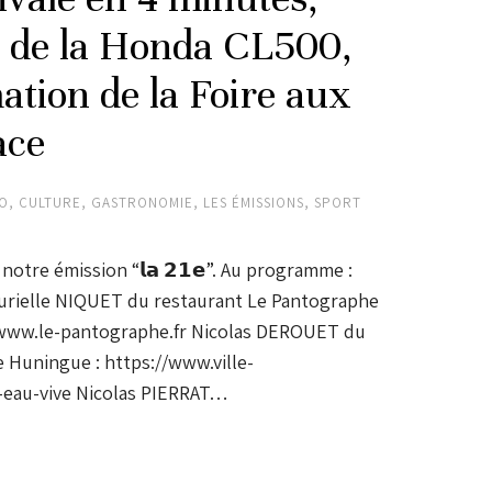
o de la Honda CL500,
tion de la Foire aux
ace
TO
,
CULTURE
,
GASTRONOMIE
,
LES ÉMISSIONS
,
SPORT
notre émission “𝗹𝗮 𝟮𝟭𝗲”. Au programme :
 Murielle NIQUET du restaurant Le Pantographe
/www.le-pantographe.fr Nicolas DEROUET du
e Huningue : https://www.ville-
s-eau-vive Nicolas PIERRAT…