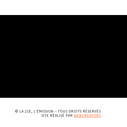
© LA 21E, L’ÉMISSION – TOUS DROITS RÉSERVÉS
SITE RÉALISÉ PAR
WEBCREATORS