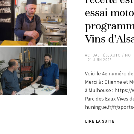
essai mot
programma
Vins d’Als
ACTUALITÉS
,
AUTO / MO
21 JUIN 2023
Voici le 4e numéro de 
Merci à : Etienne et
à Mulhouse : https:/
Parc des Eaux Vives d
huningue.fr/fr/sport
LIRE LA SUITE