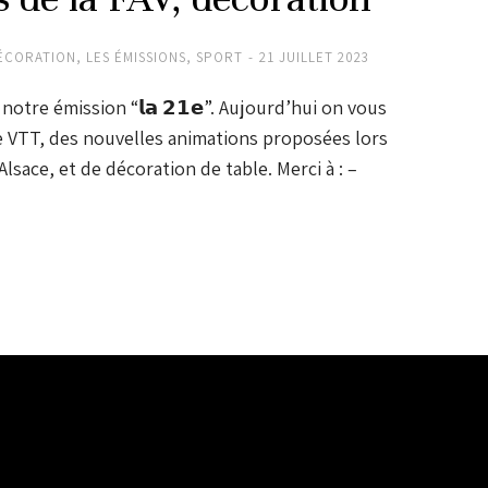
ÉCORATION
,
LES ÉMISSIONS
,
SPORT
21 JUILLET 2023
notre émission “𝗹𝗮 𝟮𝟭𝗲”. Aujourd’hui on vous
de VTT, des nouvelles animations proposées lors
Alsace, et de décoration de table. Merci à : –