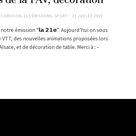
ÉCORATION
,
LES ÉMISSIONS
,
SPORT
21 JUILLET 2023
notre émission “𝗹𝗮 𝟮𝟭𝗲”. Aujourd’hui on vous
de VTT, des nouvelles animations proposées lors
Alsace, et de décoration de table. Merci à : –