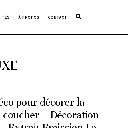
ITÉS
À PROPOS
CONTACT
UXE
éco pour décorer la
 coucher – Décoration
 – Extrait Emission La